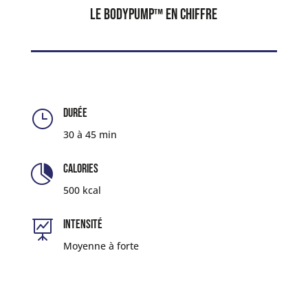
Le B
odypump™ en chiffre
Durée
}
30 à 45 min
Calories

500 kcal
Intensité

Moyenne à forte